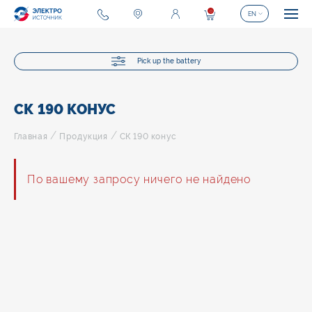
0
EN
Pick up the battery
СК 190 КОНУС
/
/
Главная
Продукция
СК 190 конус
По вашему запросу ничего не найдено