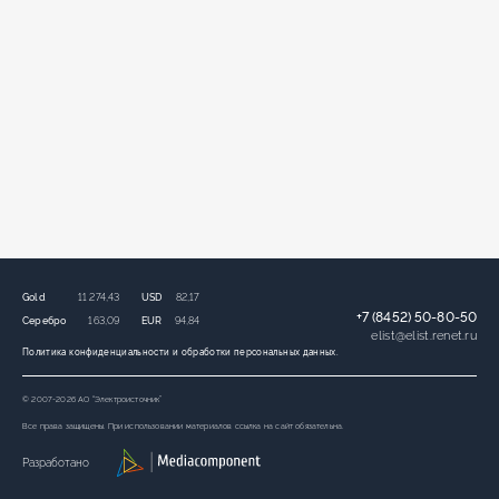
Gold
11 274,43
USD
82,17
+7 (8452) 50-80-50
Серебро
163,09
EUR
94,84
elist
@
elist.renet.ru
Политика конфиденциальности и обработки персональных данных.
© 2007-2026 АО “Электроисточник”
Все права защищены. При использовании материалов ссылка на сайт обязательна.
Разработано